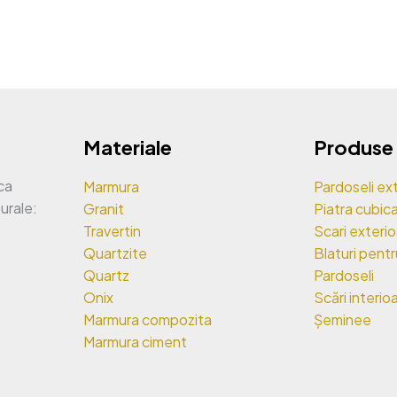
Materiale
Produse
ca
Marmura
Pardoseli ext
turale:
Granit
Piatra cubica
Travertin
Scari exteri
Quartzite
Blaturi pent
Quartz
Pardoseli
Onix
Scări interio
Marmura compozita
Șeminee
Marmura ciment