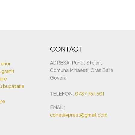
CONTACT
ADRESA: Punct Stejari,
erior
Comuna Mihaesti, Oras Baile
 granit
Govora
oare
ru bucatarie
TELEFON:
0787.761.601
are
EMAIL:
conesilvprest@gmail.com