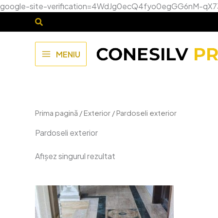
google-site-verification=4WdJg0ecQ4fyo0egGG6nM-qX
MENIU
MAIN
MENU
Prima pagină
/
Exterior
/ Pardoseli exterior
Pardoseli exterior
Afișez singurul rezultat