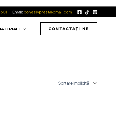
.601
Email:
conesilvprest@gmail.com
CONTACTAȚI-NE
MATERIALE