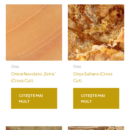
Onix
Onix
Onice Nuvolato „Extra”
Onyx Sultano (Cross
(Cross Cut)
Cut)
CITEȘTE MAI
CITEȘTE MAI
MULT
MULT