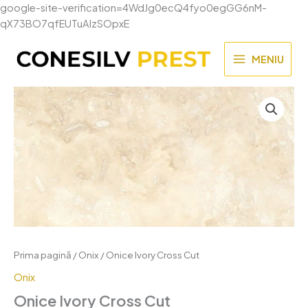
google-site-verification=4WdJg0ecQ4fyo0egGG6nM-
Skip
qX73BO7qfEUTuAIzSOpxE
to
content
MENIU
MAIN
MENU
Prima pagină
/
Onix
/ Onice Ivory Cross Cut
Onix
Onice Ivory Cross Cut