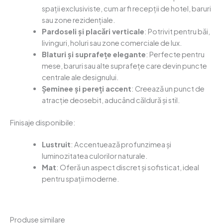
spații exclusiviste, cum ar fi recepții de hotel, baruri
sau zone rezidențiale.
Pardoseli și placări verticale
: Potrivit pentru băi,
livinguri, holuri sau zone comerciale de lux.
Blaturi și suprafețe elegante
: Perfecte pentru
mese, baruri sau alte suprafețe care devin puncte
centrale ale designului.
Șeminee și pereți accent
: Creează un punct de
atracție deosebit, aducând căldură și stil.
Finisaje disponibile:
Lustruit
: Accentuează profunzimea și
luminozitatea culorilor naturale.
Mat
: Oferă un aspect discret și sofisticat, ideal
pentru spații moderne.
Produse similare