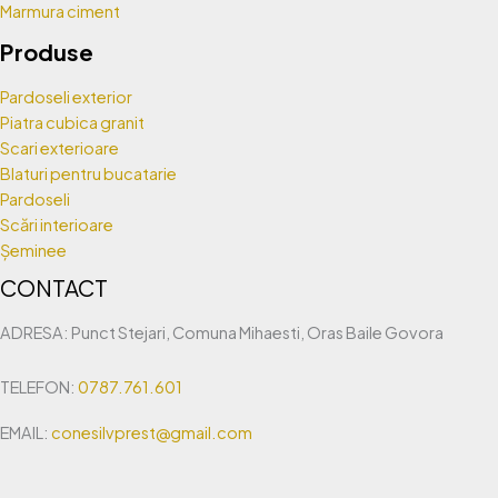
Marmura ciment
Produse
Pardoseli exterior
Piatra cubica granit
Scari exterioare
Blaturi pentru bucatarie
Pardoseli
Scări interioare
Șeminee
CONTACT
ADRESA: Punct Stejari, Comuna Mihaesti, Oras Baile Govora
TELEFON:
0787.761.601
EMAIL:
conesilvprest@gmail.com