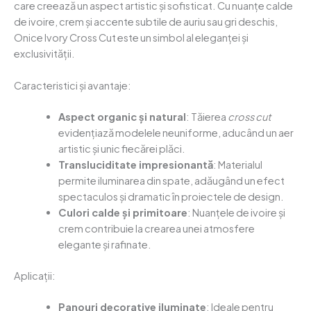
care creează un aspect artistic și sofisticat. Cu nuanțe calde
de ivoire, crem și accente subtile de auriu sau gri deschis,
Onice Ivory Cross Cut este un simbol al eleganței și
exclusivității.
Caracteristici și avantaje:
Aspect organic și natural
: Tăierea
cross cut
evidențiază modelele neuniforme, aducând un aer
artistic și unic fiecărei plăci.
Transluciditate impresionantă
: Materialul
permite iluminarea din spate, adăugând un efect
spectaculos și dramatic în proiectele de design.
Culori calde și primitoare
: Nuanțele de ivoire și
crem contribuie la crearea unei atmosfere
elegante și rafinate.
Aplicații:
Panouri decorative iluminate
: Ideale pentru