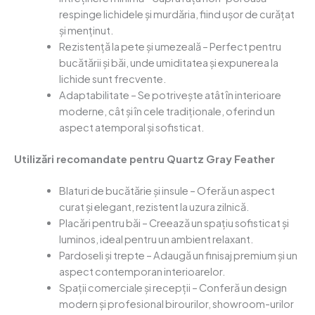
respinge lichidele și murdăria, fiind ușor de curățat
și menținut.
Rezistență la pete și umezeală – Perfect pentru
bucătării și băi, unde umiditatea și expunerea la
lichide sunt frecvente.
Adaptabilitate – Se potrivește atât în interioare
moderne, cât și în cele tradiționale, oferind un
aspect atemporal și sofisticat.
Utilizări recomandate pentru Quartz Gray Feather
Blaturi de bucătărie și insule – Oferă un aspect
curat și elegant, rezistent la uzura zilnică.
Placări pentru băi – Creează un spațiu sofisticat și
luminos, ideal pentru un ambient relaxant.
Pardoseli și trepte – Adaugă un finisaj premium și un
aspect contemporan interioarelor.
Spații comerciale și recepții – Conferă un design
modern și profesional birourilor, showroom-urilor