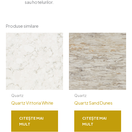
sau hotelurilor.
Produse similare
Quartz
Quartz
Quartz Vittoria White
Quartz Sand Dunes
CITEȘTE MAI
CITEȘTE MAI
MULT
MULT