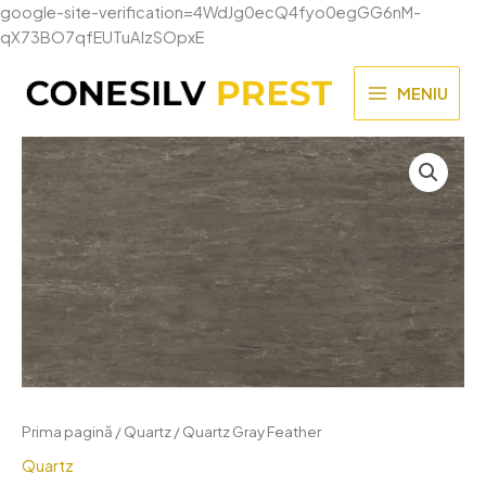
google-site-verification=4WdJg0ecQ4fyo0egGG6nM-
Skip
qX73BO7qfEUTuAIzSOpxE
to
content
MENIU
MAIN
MENU
Prima pagină
/
Quartz
/ Quartz Gray Feather
Quartz