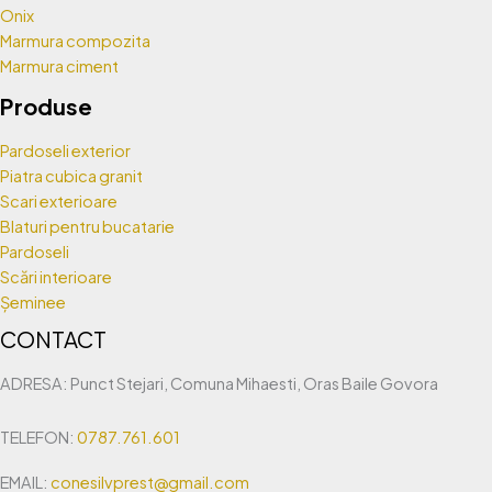
Onix
Marmura compozita
Marmura ciment
Produse
Pardoseli exterior
Piatra cubica granit
Scari exterioare
Blaturi pentru bucatarie
Pardoseli
Scări interioare
Șeminee
CONTACT
ADRESA: Punct Stejari, Comuna Mihaesti, Oras Baile Govora
TELEFON:
0787.761.601
EMAIL:
conesilvprest@gmail.com