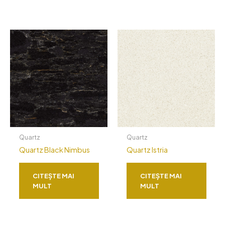
Quartz
Quartz
Quartz Black Nimbus
Quartz Istria
CITEȘTE MAI
CITEȘTE MAI
MULT
MULT