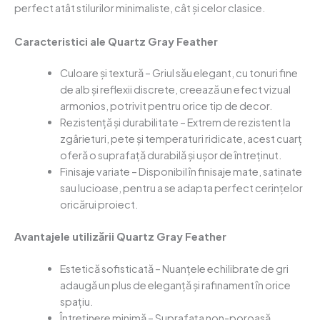
perfect atât stilurilor minimaliste, cât și celor clasice.
Caracteristici ale Quartz Gray Feather
Culoare și textură – Griul său elegant, cu tonuri fine
de alb și reflexii discrete, creează un efect vizual
armonios, potrivit pentru orice tip de decor.
Rezistență și durabilitate – Extrem de rezistent la
zgârieturi, pete și temperaturi ridicate, acest cuarț
oferă o suprafață durabilă și ușor de întreținut.
Finisaje variate – Disponibil în finisaje mate, satinate
sau lucioase, pentru a se adapta perfect cerințelor
oricărui proiect.
Avantajele utilizării Quartz Gray Feather
Estetică sofisticată – Nuanțele echilibrate de gri
adaugă un plus de eleganță și rafinament în orice
spațiu.
Întreținere minimă – Suprafața non-poroasă