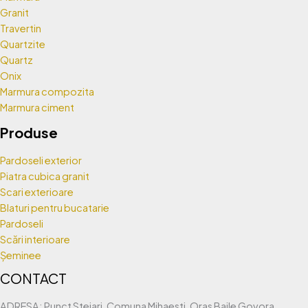
Granit
Travertin
Quartzite
Quartz
Onix
Marmura compozita
Marmura ciment
Produse
Pardoseli exterior
Piatra cubica granit
Scari exterioare
Blaturi pentru bucatarie
Pardoseli
Scări interioare
Șeminee
CONTACT
ADRESA: Punct Stejari, Comuna Mihaesti, Oras Baile Govora