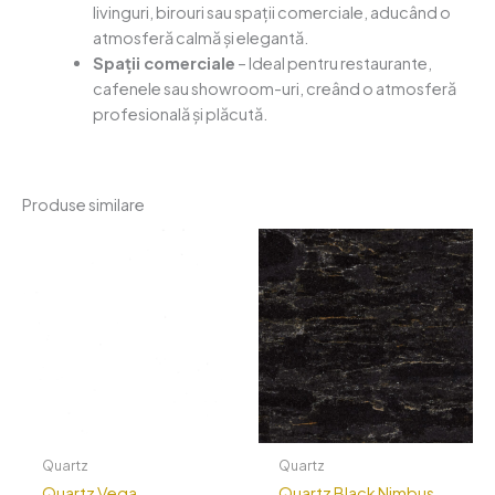
livinguri, birouri sau spații comerciale, aducând o
atmosferă calmă și elegantă.
Spații comerciale
– Ideal pentru restaurante,
cafenele sau showroom-uri, creând o atmosferă
profesională și plăcută.
Produse similare
Quartz
Quartz
Quartz Vega
Quartz Black Nimbus