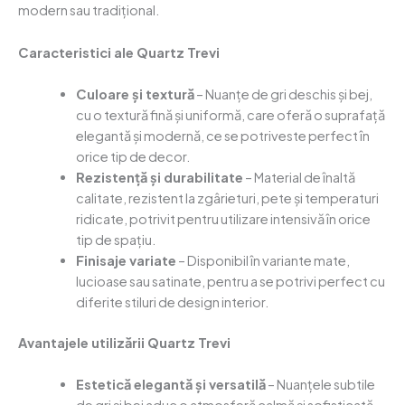
modern sau tradițional.
Caracteristici ale Quartz Trevi
Culoare și textură
– Nuanțe de gri deschis și bej,
cu o textură fină și uniformă, care oferă o suprafață
elegantă și modernă, ce se potriveste perfect în
orice tip de decor.
Rezistență și durabilitate
– Material de înaltă
calitate, rezistent la zgârieturi, pete și temperaturi
ridicate, potrivit pentru utilizare intensivă în orice
tip de spațiu.
Finisaje variate
– Disponibil în variante mate,
lucioase sau satinate, pentru a se potrivi perfect cu
diferite stiluri de design interior.
Avantajele utilizării Quartz Trevi
Estetică elegantă și versatilă
– Nuanțele subtile