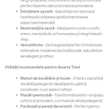
de gri și bej aduc o atmosferă calmă și sofisticată,
perfectă pentru decoruri clasice și moderne.
Întreținere ușoară
– Suprafața non-poroasă
facilitează curățarea rapidă și menținerea
aspectului impecabil.
Rezistență la uzură
– Ideal pentru zone cu trafic
intens, menținându-și frumusețea și integritatea în
timp.
Versatilitate
– Se integrează perfect în interioare
minimaliste, moderne sau tradiționale, aducând un
aer elegant și rafinat.
Utilizări recomandate pentru Quartz Trevi
Blaturi de bucătărie și insule
– Oferă o suprafață
durabilă și elegantă, ideală pentru gătit și
socializare, cu un aspect rafinat.
Placări pentru băi
– Transformă baia într-un spațiu
sofisticat și modern, cu o nuanță calmă și elegantă.
Pardoseli și pereți decorativi
– Perfect pentru