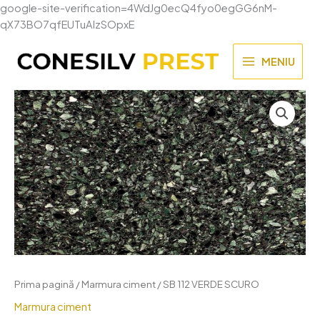
google-site-verification=4WdJg0ecQ4fyo0egGG6nM-
Skip
qX73BO7qfEUTuAIzSOpxE
to
content
MENIU
MAIN
MENU
Prima pagină
/
Marmura ciment
/ SB 112 VERDE SCURO
Marmura ciment