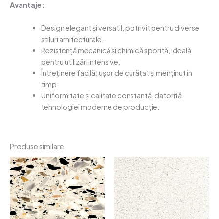
Avantaje:
Design elegant și versatil, potrivit pentru diverse
stiluri arhitecturale.
Rezistență mecanică și chimică sporită, ideală
pentru utilizări intensive.
Întreținere facilă: ușor de curățat și menținut în
timp.
Uniformitate și calitate constantă, datorită
tehnologiei moderne de producție.
Produse similare