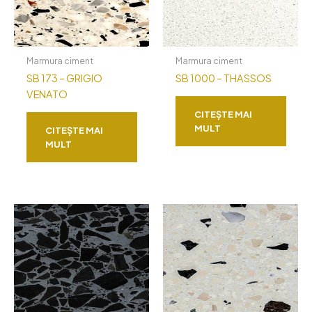
Marmura ciment
Marmura ciment
SB 173 – GRIGIO
SB 1000 – THASSOS
VENATO
CITEȘTE MAI
MULT
CITEȘTE MAI
MULT