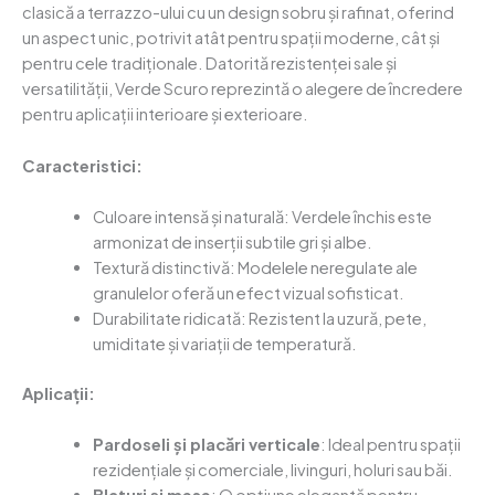
clasică a terrazzo-ului cu un design sobru și rafinat, oferind
un aspect unic, potrivit atât pentru spații moderne, cât și
pentru cele tradiționale. Datorită rezistenței sale și
versatilității, Verde Scuro reprezintă o alegere de încredere
pentru aplicații interioare și exterioare.
Caracteristici:
Culoare intensă și naturală: Verdele închis este
armonizat de inserții subtile gri și albe.
Textură distinctivă: Modelele neregulate ale
granulelor oferă un efect vizual sofisticat.
Durabilitate ridicată: Rezistent la uzură, pete,
umiditate și variații de temperatură.
Aplicații:
Pardoseli și placări verticale
: Ideal pentru spații
rezidențiale și comerciale, livinguri, holuri sau băi.