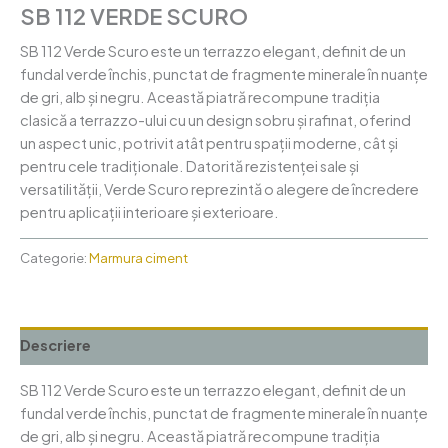
SB 112 VERDE SCURO
SB 112 Verde Scuro este un terrazzo elegant, definit de un
fundal verde închis, punctat de fragmente minerale în nuanțe
de gri, alb și negru. Această piatră recompune tradiția
clasică a terrazzo-ului cu un design sobru și rafinat, oferind
un aspect unic, potrivit atât pentru spații moderne, cât și
pentru cele tradiționale. Datorită rezistenței sale și
versatilității, Verde Scuro reprezintă o alegere de încredere
pentru aplicații interioare și exterioare.
Categorie:
Marmura ciment
Descriere
SB 112 Verde Scuro este un terrazzo elegant, definit de un
fundal verde închis, punctat de fragmente minerale în nuanțe
de gri, alb și negru. Această piatră recompune tradiția