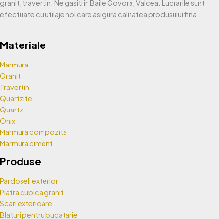
granit, travertin. Ne gasiti in Baile Govora, Valcea. Lucrarile sunt
efectuate cu utilaje noi care asigura calitatea produsului final.
Materiale
Marmura
Granit
Travertin
Quartzite
Quartz
Onix
Marmura compozita
Marmura ciment
Produse
Pardoseli exterior
Piatra cubica granit
Scari exterioare
Blaturi pentru bucatarie