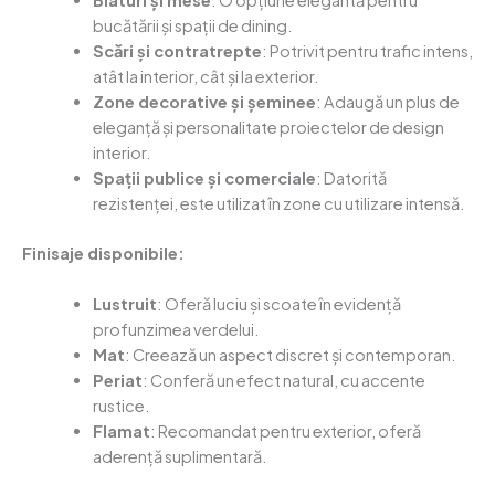
Blaturi și mese
: O opțiune elegantă pentru
bucătării și spații de dining.
Scări și contratrepte
: Potrivit pentru trafic intens,
atât la interior, cât și la exterior.
Zone decorative și șeminee
: Adaugă un plus de
eleganță și personalitate proiectelor de design
interior.
Spații publice și comerciale
: Datorită
rezistenței, este utilizat în zone cu utilizare intensă.
Finisaje disponibile:
Lustruit
: Oferă luciu și scoate în evidență
profunzimea verdelui.
Mat
: Creează un aspect discret și contemporan.
Periat
: Conferă un efect natural, cu accente
rustice.
Flamat
: Recomandat pentru exterior, oferă
aderență suplimentară.