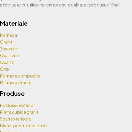
efectuate cu utilaje noi care asigura calitatea produsului final.
Materiale
Marmura
Granit
Travertin
Quartzite
Quartz
Onix
Marmura compozita
Marmura ciment
Produse
Pardoseli exterior
Piatra cubica granit
Scari exterioare
Blaturi pentru bucatarie