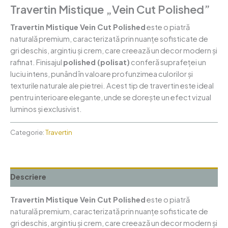
Travertin Mistique „Vein Cut Polished”
Travertin Mistique Vein Cut Polished
este o piatră
naturală premium, caracterizată prin nuanțe sofisticate de
gri deschis, argintiu și crem, care creează un decor modern și
rafinat. Finisajul
polished (polisat)
conferă suprafeței un
luciu intens, punând în valoare profunzimea culorilor și
texturile naturale ale pietrei. Acest tip de travertin este ideal
pentru interioare elegante, unde se dorește un efect vizual
luminos și exclusivist.
Categorie:
Travertin
Descriere
Travertin Mistique Vein Cut Polished
este o piatră
naturală premium, caracterizată prin nuanțe sofisticate de
gri deschis, argintiu și crem, care creează un decor modern și