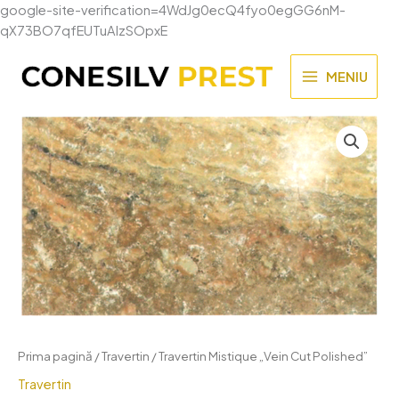
google-site-verification=4WdJg0ecQ4fyo0egGG6nM-
Skip
qX73BO7qfEUTuAIzSOpxE
to
content
MENIU
MAIN
MENU
Prima pagină
/
Travertin
/ Travertin Mistique „Vein Cut Polished”
Travertin