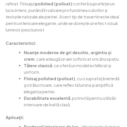
rafinat. Finisajul
polished (polisat)
conferă suprafeței un
luciu intens, punând în valoare profunzimea culorilor și
texturile naturale ale pietrei. Acest tip de travertin este ideal
pentru interioare elegante, unde se dorește un efect vizual
luminos și exclusivist.
Caracteristici:
Nuanțe moderne de gri deschis, argintiu și
crem
, care adaugă un aer sofisticat oricărui spațiu.
Tăiere clasică
, ce oferă un model echilibrat și
uniform.
Finisaj polished (polisat)
, cu o suprafață netedă
și strălucitoare, care reflectă lumina și amplifică
eleganța pietrei.
Durabilitate excelentă
, potrivită pentru utilizări
interioare de înaltă clasă.
Aplicații:
Pardoseli interioare de lux
– Ideal pentru livinguri,