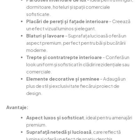
dormitoare, hoteluri și spații comerciale
sofisticate.
Placări de pereți și fațade interioare
– Creează
un efect vizual luminos și elegant.
Blaturi și lavoare
– Suprafața lucioasă oferă un
aspect premium, perfect pentru băi și bucătării
moderne.
Trepte și contratrepte interioare
– Conferă un
look uniform și sofisticat în clădiri rezidențiale sau
comerciale.
Elemente decorative și șeminee
– Adaugă un
plus de stil și exclusivitate fiecărui proiect de
design.
Avantaje:
Aspect luxos și sofisticat
, ideal pentru amenajări
premium.
Suprafață netedă și lucioasă
, care reflectă
lumina și oferă un efect de spațiu deschis.