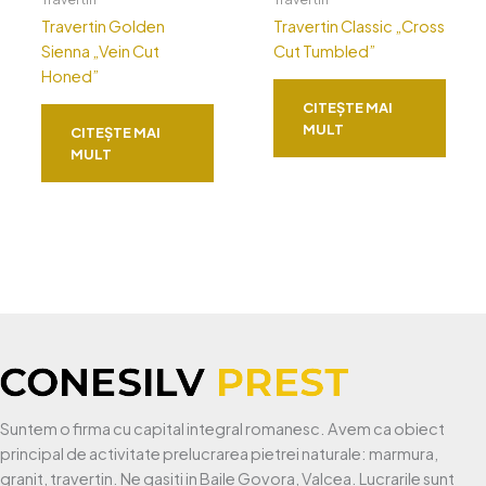
Travertin Golden
Travertin Classic „Cross
Sienna „Vein Cut
Cut Tumbled”
Honed”
CITEȘTE MAI
MULT
CITEȘTE MAI
MULT
Suntem o firma cu capital integral romanesc. Avem ca obiect
principal de activitate prelucrarea pietrei naturale: marmura,
granit, travertin. Ne gasiti in Baile Govora, Valcea. Lucrarile sunt