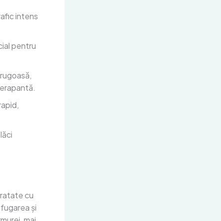
rafic intens
cial pentru
 rugoasă,
derapantă.
rapid,
lăci
tratate cu
ofugarea și
rmurei, mai