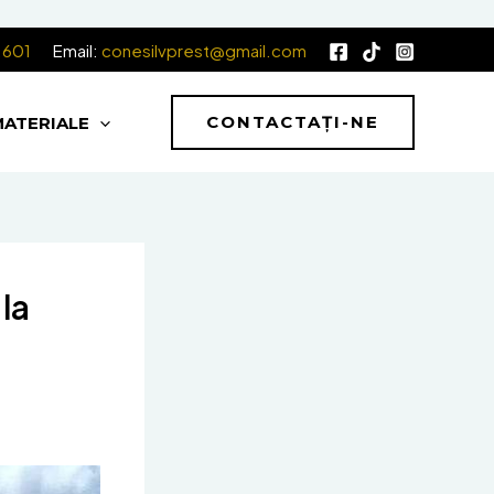
.601
Email:
conesilvprest@gmail.com
CONTACTAȚI-NE
MATERIALE
la