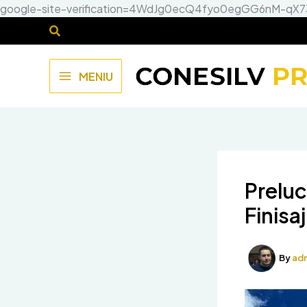
google-site-verification=4WdJg0ecQ4fyo0egGG6nM-qX
MENIU
MAIN
MENU
Preluc
Finisa
By
ad