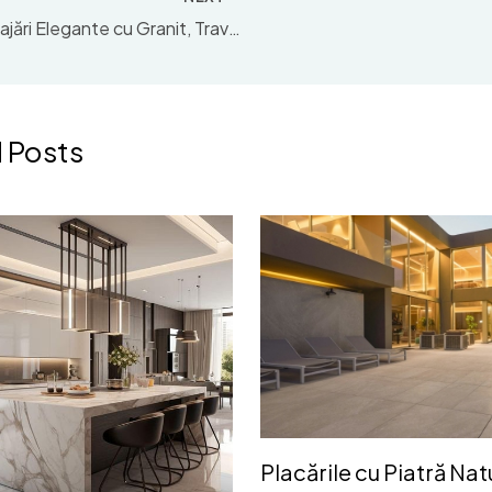
Amenajări Elegante cu Granit, Travertin, Quartzite și Alte Materiale Naturale
 Posts
Placările cu Piatră Nat