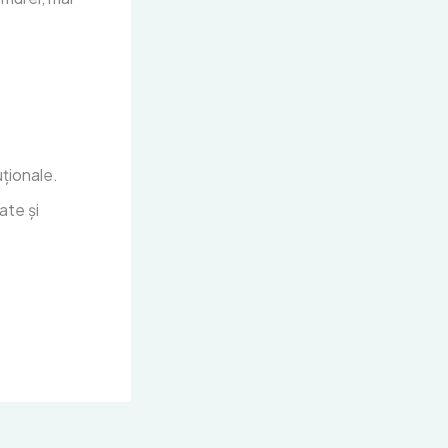
uționale.
ate și
.