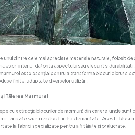
 unul dintre cele mai apreciate materiale naturale, folosit de 
i design interior datorită aspectului său elegant și durabilități
 marmurei este esențial pentru a transforma blocurile brute ex
oduse finite, adaptate diverselor utilizări.
a și Tăierea Marmurei
epe cu extracția blocurilor de marmură din cariere, unde sunt 
mecanizate sau cu ajutorul firelor diamantate. Aceste blocuri
tate la fabrici specializate pentru a fi tăiate și prelucrate.