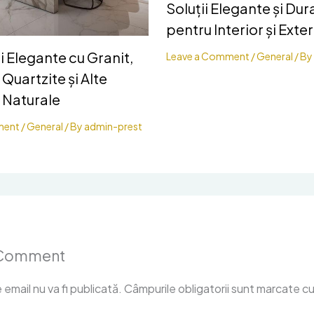
Soluții Elegante și Dur
pentru Interior și Exter
 Elegante cu Granit,
Leave a Comment
/
General
/ By
 Quartzite și Alte
 Naturale
ment
/
General
/ By
admin-prest
 Comment
email nu va fi publicată.
Câmpurile obligatorii sunt marcate c