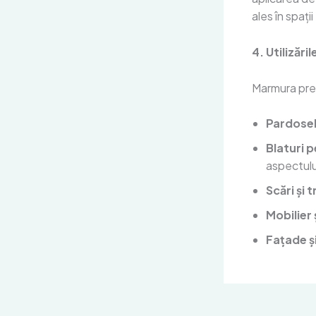
ales în spați
4. Utilizăr
Marmura prelu
Pardoseli
Blaturi p
aspectulu
Scări și 
Mobilier 
Fațade ș