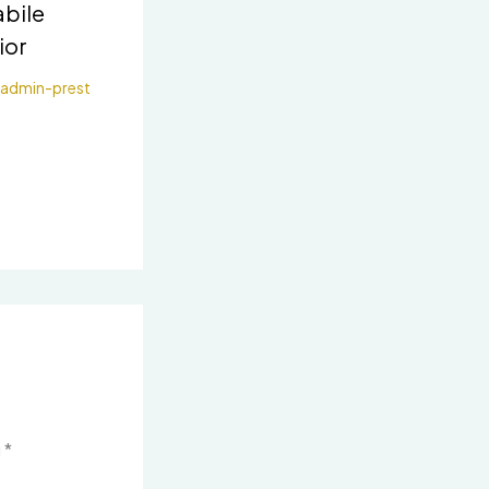
abile
ior
admin-prest
u
*