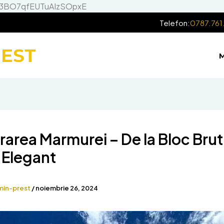
Skip
73BO7qfEUTuAIzSOpxE
to
Telefon:
0787.761
content
rarea Marmurei – De la Bloc Brut 
j Elegant
min-prest
/
noiembrie 26, 2024