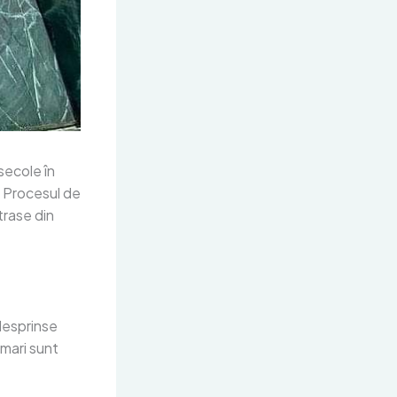
secole în
i. Procesul de
trase din
desprinse
 mari sunt