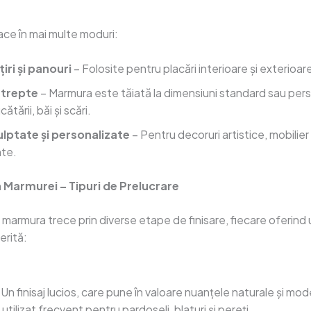
ace în mai multe moduri:
țiri și panouri
– Folosite pentru placări interioare și exterioar
i trepte
– Marmura este tăiată la dimensiuni standard sau per
ătării, băi și scări.
ulptate și personalizate
– Pentru decoruri artistice, mobilier
te.
a Marmurei – Tipuri de Prelucrare
 marmura trece prin diverse etape de finisare, fiecare oferind 
erită:
Un finisaj lucios, care pune în valoare nuanțele naturale și mod
utilizat frecvent pentru pardoseli, blaturi și pereți.