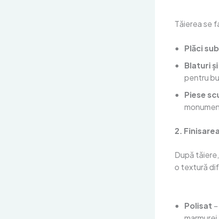
Tăierea se f
Plăci sub
Blaturi ș
pentru buc
Piese sc
monumen
2. Finisare
După tăiere,
o textură dif
Polisat
– 
marmurei, 