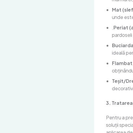
Mat (slef
unde est
.
Periat (
pardoseli
Buciard
ideală pe
Flambat
obținându
Teșit/Dr
decorative
3. Tratarea
Pentru a pre
soluții speci
aplicarea de