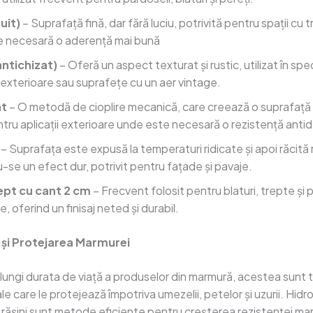
uit)
– Suprafață fină, dar fără luciu, potrivită pentru spații cu t
e necesară o aderență mai bună
antichizat)
– Oferă un aspect texturat și rustic, utilizat în spe
 exterioare sau suprafețe cu un aer vintage.
at
– O metodă de cioplire mecanică, care creează o suprafață
ntru aplicații exterioare unde este necesară o rezistență anti
– Suprafața este expusă la temperaturi ridicate și apoi răcită 
-se un efect dur, potrivit pentru fațade și pavaje.
ept cu cant 2 cm
– Frecvent folosit pentru blaturi, trepte și p
, oferind un finisaj neted și durabil.
 și Protejarea Marmurei
lungi durata de viață a produselor din marmură, acestea sunt 
ale care le protejează împotriva umezelii, petelor și uzurii. Hidr
 rășini sunt metode eficiente pentru creșterea rezistenței ma