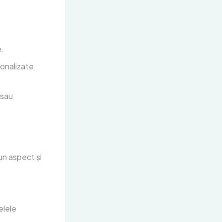
e.
sonalizate
 sau
un aspect și
elele