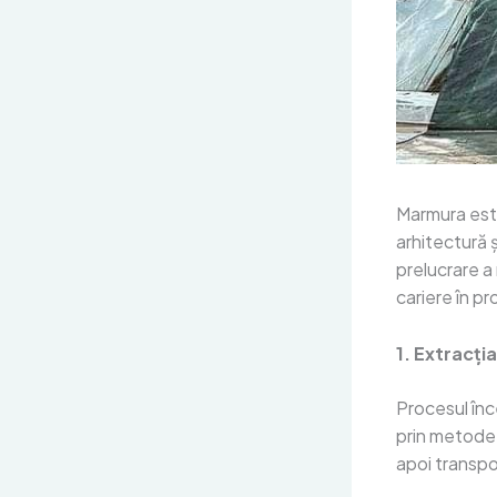
Marmura este
arhitectură ș
prelucrare a
cariere în pr
1. Extracți
Procesul înc
prin metode 
apoi transpor