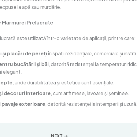
i expuse la apă sau murdărie.
ile Marmurei Prelucrate
crată este utilizată într-o varietate de aplicații, printre care:
 și placări de pereți
în spații rezidențiale, comerciale și instit
entru bucătării și băi
, datorită rezistenței la temperaturi ridic
i elegant.
trepte
, unde durabilitatea și estetica sunt esențiale.
și decoruri interioare
, cum ar fi mese, lavoare și șeminee.
i pavaje exterioare
, datorită rezistenței la intemperii și uzură
NEXT