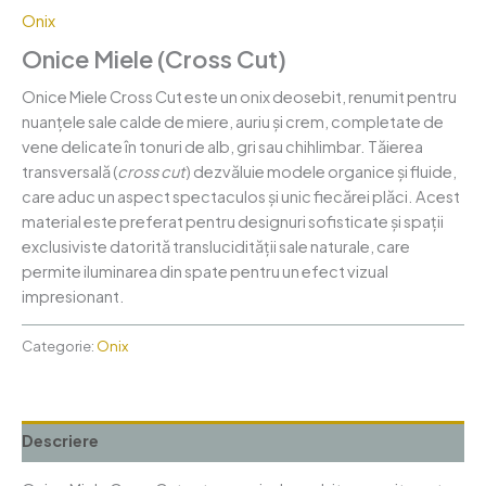
Onix
Onice Miele (Cross Cut)
Onice Miele Cross Cut este un onix deosebit, renumit pentru
nuanțele sale calde de miere, auriu și crem, completate de
vene delicate în tonuri de alb, gri sau chihlimbar. Tăierea
transversală (
cross cut
) dezvăluie modele organice și fluide,
care aduc un aspect spectaculos și unic fiecărei plăci. Acest
material este preferat pentru designuri sofisticate și spații
exclusiviste datorită translucidității sale naturale, care
permite iluminarea din spate pentru un efect vizual
impresionant.
Categorie:
Onix
Descriere