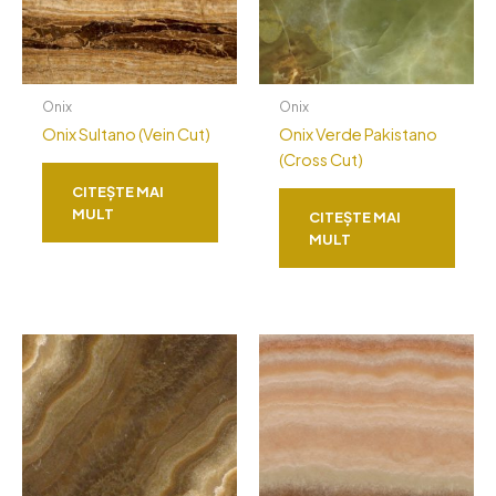
Onix
Onix
Onix Sultano (Vein Cut)
Onix Verde Pakistano
(Cross Cut)
CITEȘTE MAI
MULT
CITEȘTE MAI
MULT