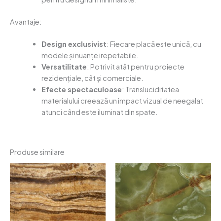
Avantaje:
Design exclusivist
: Fiecare placă este unică, cu
modele și nuanțe irepetabile.
Versatilitate
: Potrivit atât pentru proiecte
rezidențiale, cât și comerciale.
Efecte spectaculoase
: Transluciditatea
materialului creează un impact vizual de neegalat
atunci când este iluminat din spate.
Produse similare