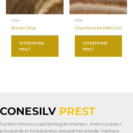
Onix
Onix
Brown Onyx
Onyx Arco Iris (Vein Cut)
CITEȘTE MAI
CITEȘTE MAI
MULT
MULT
Suntem o firma cu capital integral romanesc. Avem ca obiect
principal de activitate prelucrarea pietrei naturale: marmura,