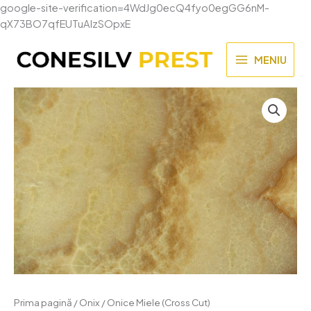
google-site-verification=4WdJg0ecQ4fyo0egGG6nM-
Skip
qX73BO7qfEUTuAIzSOpxE
to
content
MENIU
MAIN
MENU
Prima pagină
/
Onix
/ Onice Miele (Cross Cut)