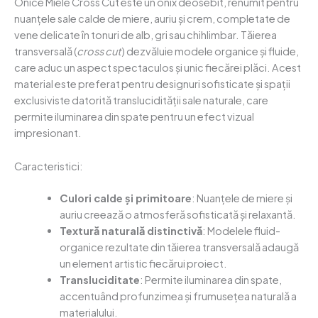
Onice Miele Cross Cut este un onix deosebit, renumit pentru
nuanțele sale calde de miere, auriu și crem, completate de
vene delicate în tonuri de alb, gri sau chihlimbar. Tăierea
transversală (
cross cut
) dezvăluie modele organice și fluide,
care aduc un aspect spectaculos și unic fiecărei plăci. Acest
material este preferat pentru designuri sofisticate și spații
exclusiviste datorită translucidității sale naturale, care
permite iluminarea din spate pentru un efect vizual
impresionant.
Caracteristici:
Culori calde și primitoare
: Nuanțele de miere și
auriu creează o atmosferă sofisticată și relaxantă.
Textură naturală distinctivă
: Modelele fluid-
organice rezultate din tăierea transversală adaugă
un element artistic fiecărui proiect.
Transluciditate
: Permite iluminarea din spate,
accentuând profunzimea și frumusețea naturală a
materialului.