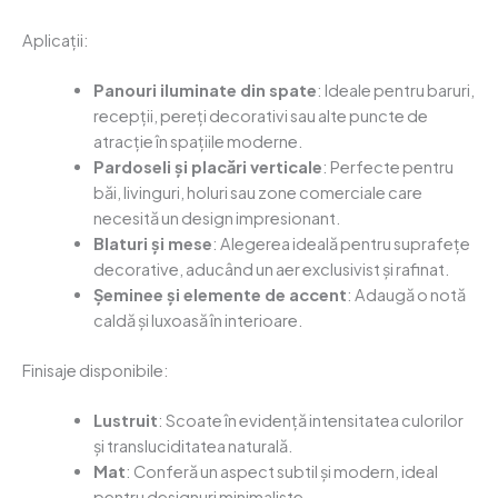
Aplicații:
Panouri iluminate din spate
: Ideale pentru baruri,
recepții, pereți decorativi sau alte puncte de
atracție în spațiile moderne.
Pardoseli și placări verticale
: Perfecte pentru
băi, livinguri, holuri sau zone comerciale care
necesită un design impresionant.
Blaturi și mese
: Alegerea ideală pentru suprafețe
decorative, aducând un aer exclusivist și rafinat.
Șeminee și elemente de accent
: Adaugă o notă
caldă și luxoasă în interioare.
Finisaje disponibile:
Lustruit
: Scoate în evidență intensitatea culorilor
și transluciditatea naturală.
Mat
: Conferă un aspect subtil și modern, ideal
pentru designuri minimaliste.